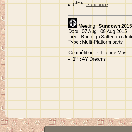
ème
6
:
Sundance
Meeting :
Sundown 2015
Date : 07 Aug - 09 Aug 2015
Lieu : Budleigh Salterton (Un
Type : Multi-Platform party
Compétition : Chiptune Music
er
1
: AY Dreams