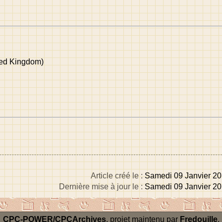
ited Kingdom)
Article créé le :
Samedi 09 Janvier 20
Dernière mise à jour le :
Samedi 09 Janvier 20
CPC-POWER/CPCArchives
, projet maintenu par
Fredouille
.