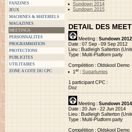
FANZINES
Sundown 2014
Sundown 2015
JEUX
MACHINES & MATERIELS
MAGAZINES
DETAIL DES MEE
MEETINGS
PERSONNALITES
Meeting :
Sundown 2012
PROGRAMMATION
Date : 07 Sep - 09 Sep 2012
Lieu : Budleigh Salterton (Un
PROTECTIONS
Type : Multi-Platform party
PUBLICITES
UTILITAIRES
Compétition : Oldskool Demo
er
ZONE A COTE DU CPC
1
:
Sugarlumps
1 participant CPC :
Doz
Meeting :
Sundown 2014
Date : 20 Jun - 22 Jun 2014
Lieu : Budleigh Salterton (Un
Type : Multi-Platform party
Compétition : Oldskool Demo