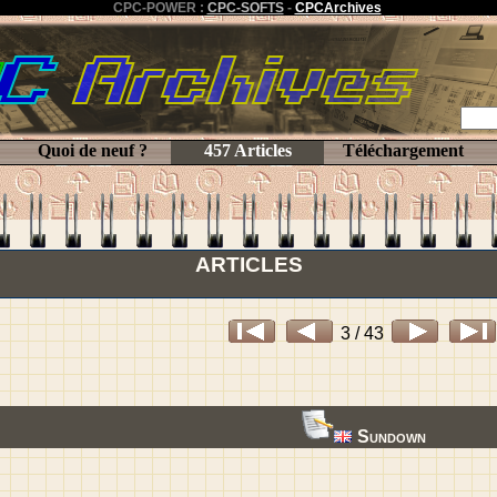
CPC-POWER :
CPC-SOFTS
-
CPCArchives
Quoi de neuf ?
457 Articles
Téléchargement
ARTICLES
3 / 43
Sundown