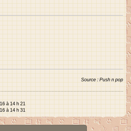
Source : Push n pop
16 à 14 h 21
16 à 14 h 31