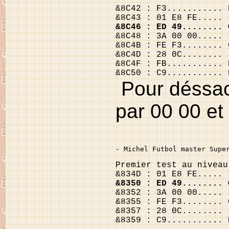
&8C42 : F3........... 
&8C43 : 01 E8 FE..... 
&8C46 : ED 49........ 
&8C48 : 3A 00 00..... 
&8C4B : FE F3........ 
&8C4D : 28 0C........ 
&8C4F : FB........... 
&8C50 : C9........... 
Pour déssact
par 00 00 et
- Michel Futbol master Supe
Premier test au niveau
&834D : 01 E8 FE..... 
&8350 : ED 49........ 
&8352 : 3A 00 00..... 
&8355 : FE F3........ 
&8357 : 28 0C........ 
&8359 : C9........... 