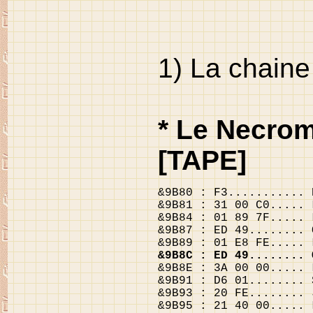
1) La chaine
* Le Necroma
[TAPE]
&9B80 : F3........... 
&9B81 : 31 00 C0..... 
&9B84 : 01 89 7F..... 
&9B87 : ED 49........ 
&9B89 : 01 E8 FE..... 
&9B8C : ED 49........ 
&9B8E : 3A 00 00..... 
&9B91 : D6 01........ 
&9B93 : 20 FE........ 
&9B95 : 21 40 00..... 