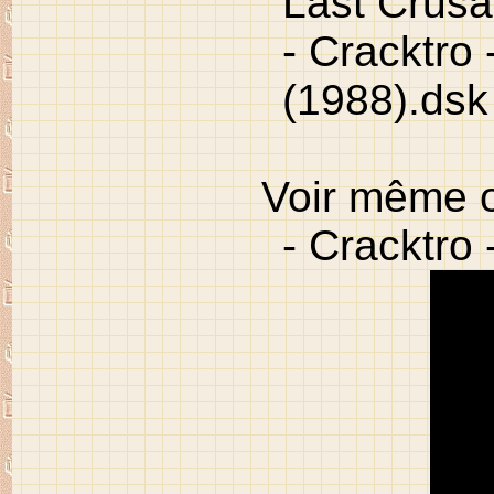
Last Crusa
- Cracktro 
(1988).dsk
Voir même on
- Cracktro 