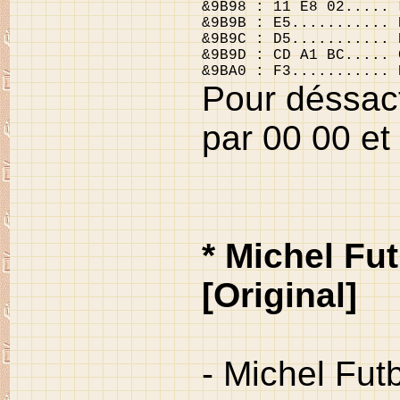
&9B98 : 11 E8 02..... 
&9B9B : E5........... 
&9B9C : D5........... 
&9B9D : CD A1 BC..... 
&9BA0 : F3........... 
Pour déssacti
par 00 00 et
* Michel Fu
[Original]
- Michel Fut