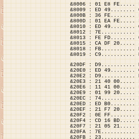
&8006 : 01 E8 FE..... 
&8009 : ED 49........ 
&800B : 36 FE........ 
&800D : 01 EA FE..... 
&8010 : ED 49........ 
&8012 : 7E........... 
&8013 : FE FD........ 
&8015 : CA DF 20..... 
&8018 : FB........... 
&8019 : C9........... 
&20DF : D9........... 
&20E0 : ED 49........ 
&20E2 : D9........... 
&20E3 : 21 40 00..... 
&20E6 : 11 41 00..... 
&20E9 : 01 99 20..... 
&20EC : 74........... 
&20ED : ED B0........ 
&20EF : 21 F7 20..... 
&20F2 : 0E FF........ 
&20F4 : CD 16 BD..... 
&20F7 : 21 05 21..... 
&20FA : 7E........... 
&20FB : 23........... 