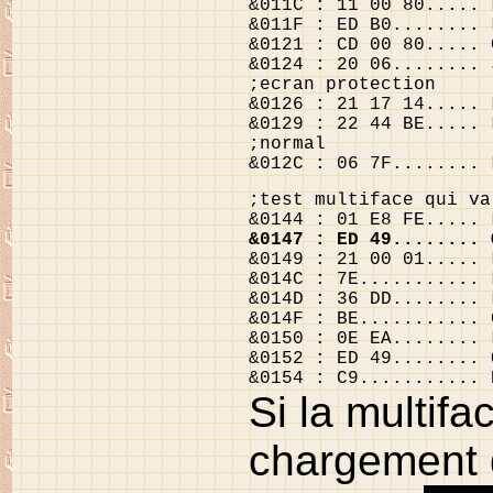
&011C : 11 00 80..... 
&011F : ED B0........ 
&0121 : CD 00 80..... 
&0124 : 20 06........ 
;ecran protection
&0126 : 21 17 14..... 
&0129 : 22 44 BE..... 
;normal
&012C : 06 7F........ 
;test multiface qui va
&0144 : 01 E8 FE..... 
&0147 : ED 49........ 
&0149 : 21 00 01..... 
&014C : 7E........... 
&014D : 36 DD........ 
&014F : BE........... 
&0150 : 0E EA........ 
&0152 : ED 49........ 
&0154 : C9........... 
Si la multifa
chargement 