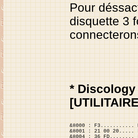
Pour déssacti
disquette 3 
connecterons
* Discology 
[UTILITAIR
&8000 : F3........... 
&8001 : 21 00 20..... 
&8004 : 36 FD........ 