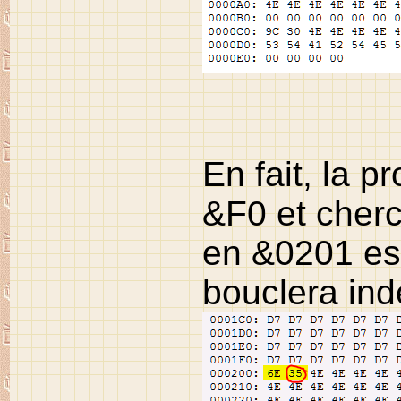
En fait, la p
&F0 et cherc
en &0201 est 
bouclera ind