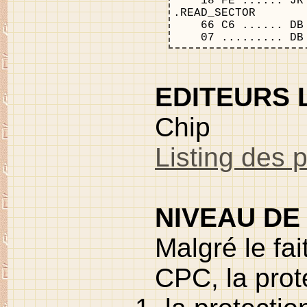
    18 FE ...... JR
.READ_SECTOR
    66 C6 ...... DB
    07 ......... DB
EDITEURS 
Chip
Listing des 
NIVEAU DE
Malgré le fa
CPC, la prote