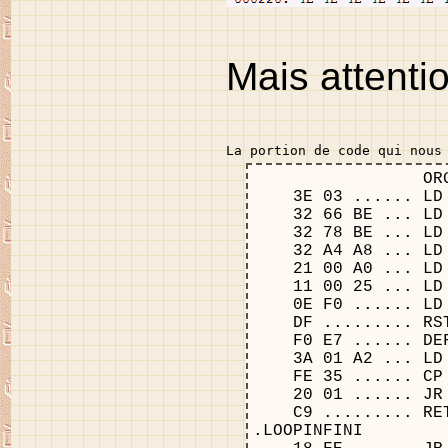
Mais attentio
La portion de code qui nous
                 OR
    3E 03 ...... LD
    32 66 BE ... LD
    32 78 BE ... LD
    32 A4 A8 ... LD
    21 00 A0 ... LD
    11 00 25 ... LD
    0E F0 ...... LD
    DF ......... RS
    F0 E7 ...... DE
    3A 01 A2 ... LD
    FE 35 ...... CP
    20 01 ...... JR
    C9 ......... RE
.LOOPINFINI