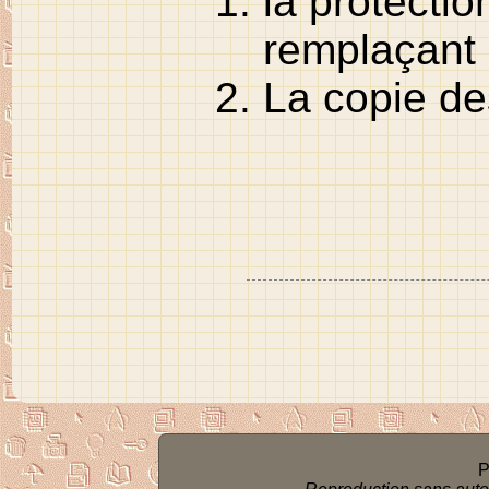
la protectio
remplaçant
La copie des
P