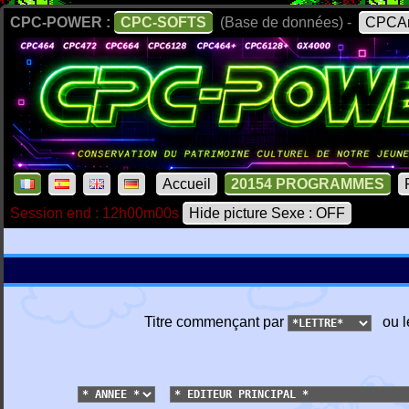
CPC-POWER :
CPC-SOFTS
(Base de données) -
CPCAr
Accueil
20154 PROGRAMMES
Session end : 12h00m00s
Hide picture Sexe : OFF
Titre commençant par
ou l