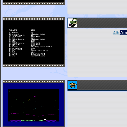
4th
Am