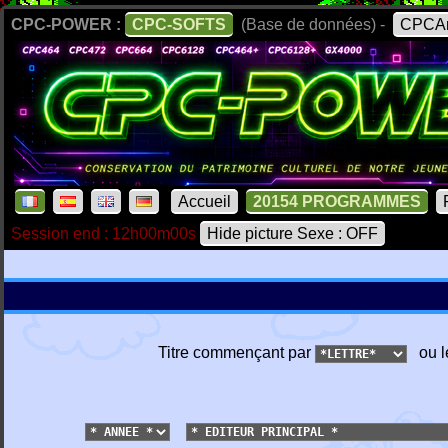
CPC-POWER :
CPC-SOFTS
(Base de données) -
CPCAr
Accueil
20154 PROGRAMMES
Session end : 12h00m00s
Hide picture Sexe : OFF
Titre commençant par
ou l