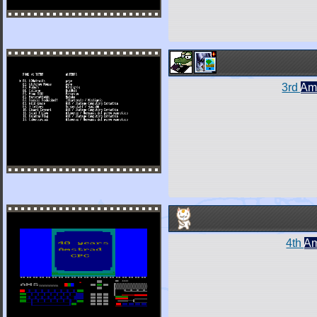
3rd
Am
4th
Am