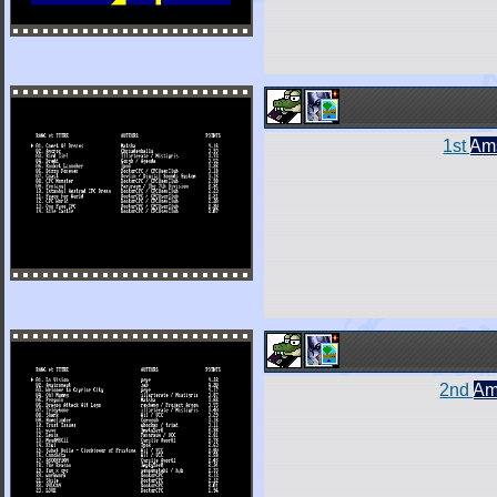
1st
Am
2nd
Am