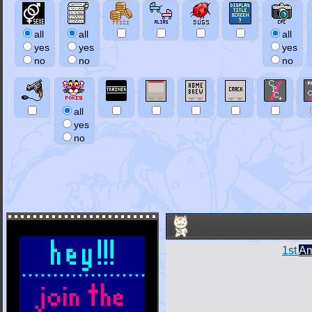
all
all
all
yes
yes
yes
no
no
no
all
yes
no
1st
Am