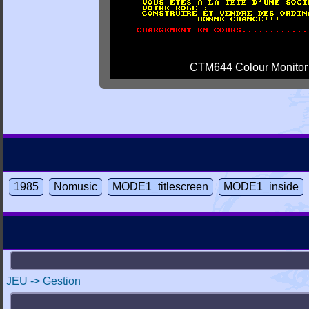
CTM644 Colour Monitor
1985
Nomusic
MODE1_titlescreen
MODE1_inside
JEU -> Gestion