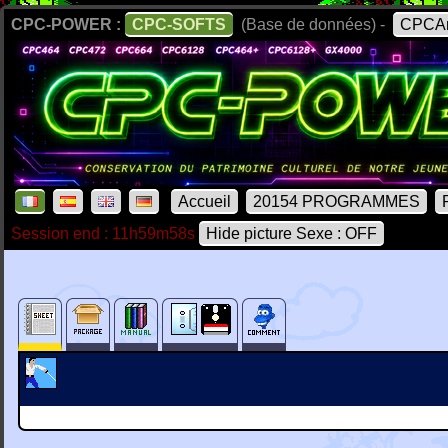
CPC-POWER :
CPC-SOFTS
(Base de données) -
CPCAr
Accueil
20154 PROGRAMMES
Session end : 11h59m58s
Hide picture Sexe : OFF