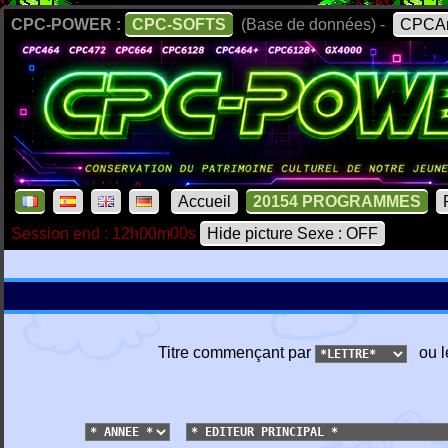
CPC-POWER :
CPC-SOFTS
(Base de données) -
CPCAr
Accueil
20154 PROGRAMMES
Session end : 12h00m00s
Hide picture Sexe : OFF
Titre commençant par
ou l