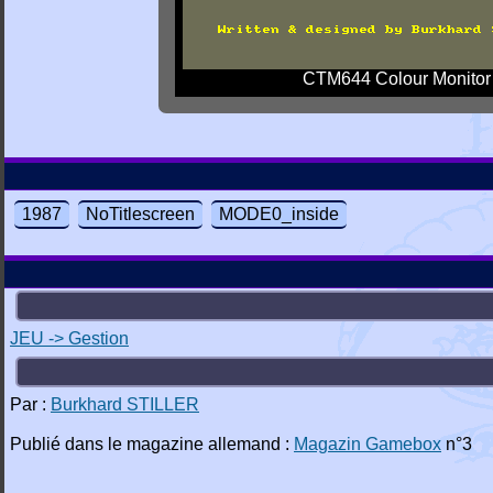
CTM644 Colour Monitor
1987
NoTitlescreen
MODE0_inside
JEU -> Gestion
Par :
Burkhard STILLER
Publié dans le magazine allemand :
Magazin Gamebox
n°3