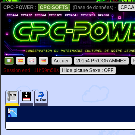
CPC-POWER :
CPC-SOFTS
(Base de données) -
CPCAr
Accueil
20154 PROGRAMMES
Session end : 11h59m58s
Hide picture Sexe : OFF