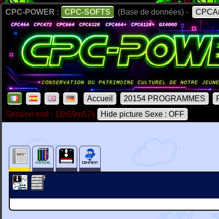
CPC-POWER :
CPC-SOFTS
(Base de données) -
CPCAr
Accueil
20154 PROGRAMMES
Session end : 11h59m57s
Hide picture Sexe : OFF