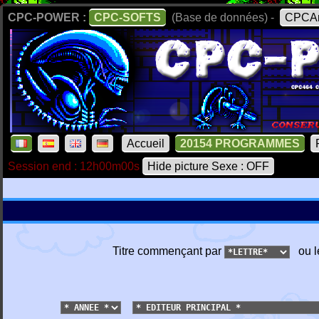
CPC-POWER :
CPC-SOFTS
(Base de données) -
CPCAr
Accueil
20154 PROGRAMMES
Session end : 12h00m00s
Hide picture Sexe : OFF
Titre commençant par
ou l