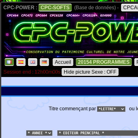
CPC-POWER :
CPC-SOFTS
(Base de données) -
CPCAr
Accueil
20154 PROGRAMMES
Session end : 12h00m00s
Hide picture Sexe : OFF
Titre commençant par
ou l