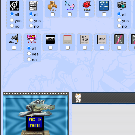
all
all
all
yes
yes
yes
no
no
no
all
yes
no