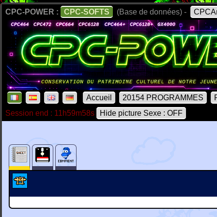
CPC-POWER :
CPC-SOFTS
(Base de données) -
CPCAr
Accueil
20154 PROGRAMMES
Session end : 11h59m58s
Hide picture Sexe : OFF