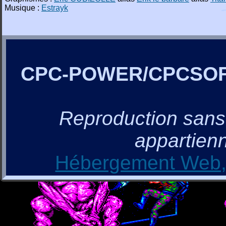
Musique :
Estrayk
CPC-POWER/CPCSO
Reproduction sans a
appartienn
Hébergement Web, 