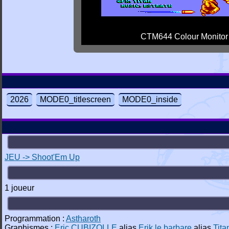
CTM644 Colour Monitor
2026
MODE0_titlescreen
MODE0_inside
JEU -> Shoot'Em Up
1 joueur
Programmation :
Astharoth
Graphismes :
Eric CUBIZOLLE
alias
Erik le barbare
alias
Tita