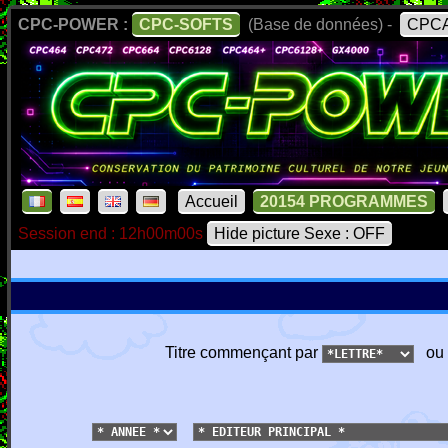
CPC-POWER :
CPC-SOFTS
(Base de données) -
CPCA
Accueil
20154 PROGRAMMES
Session end : 12h00m00s
Hide picture Sexe : OFF
Titre commençant par
ou 