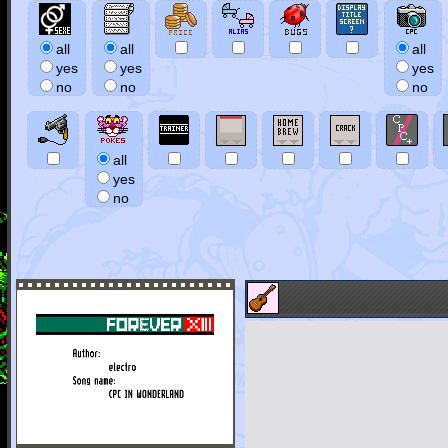
all
all
all
yes
yes
yes
no
no
no
all
yes
no