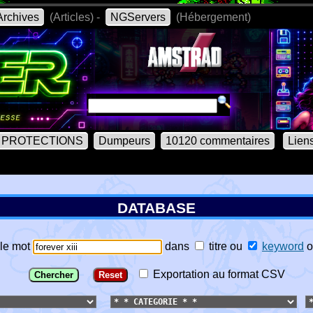
rchives
(Articles) -
NGServers
(Hébergement)
PROTECTIONS
Dumpeurs
10120 commentaires
Lien
DATABASE
le mot
dans
titre
ou
keyword
o
Exportation au format CSV