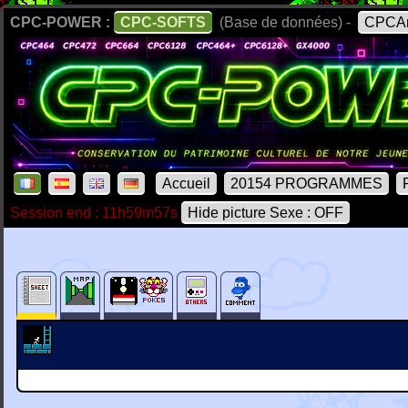
CPC-POWER :
CPC-SOFTS
(Base de données) -
CPCAr
Accueil
20154 PROGRAMMES
Session end : 11h59m57s
Hide picture Sexe : OFF