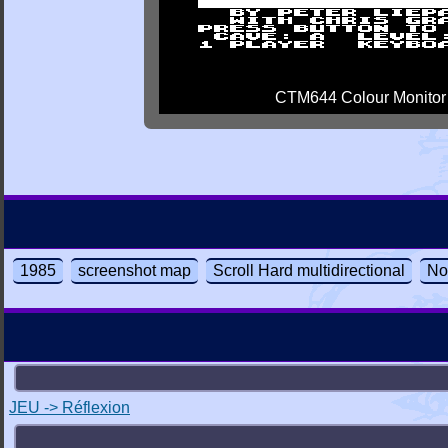
CTM644 Colour Monitor
1985
screenshot map
Scroll Hard multidirectional
No
JEU -> Réflexion