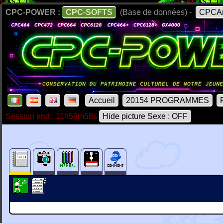
CPC-POWER :
CPC-SOFTS
(Base de données) -
CPCAr
Accueil
20154 PROGRAMMES
Session end : 11h59m58s
Hide picture Sexe : OFF