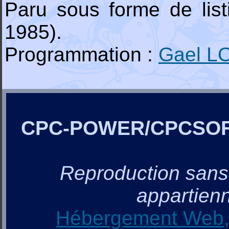
Paru sous forme de lis
1985).
Programmation :
Gael L
CPC-POWER/CPCSO
Reproduction sans a
appartienn
Hébergement Web, 