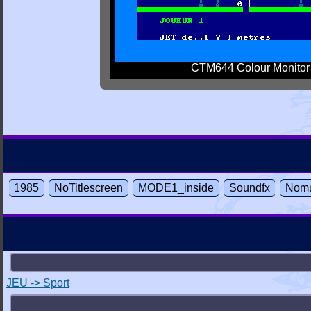
CTM644 Colour Monitor
1985
NoTitlescreen
MODE1_inside
Soundfx
Nomu
JEU -> Sport