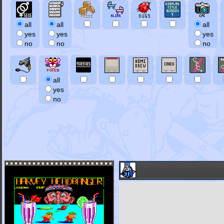
all
all
all
yes
yes
yes
no
no
no
all
yes
no