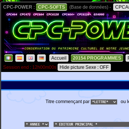
CPC-POWER :
CPC-SOFTS
(Base de données) -
CPCAr
Accueil
20154 PROGRAMMES
Session end : 12h00m00s
Hide picture Sexe : OFF
Titre commençant par
ou l