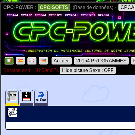
CPC-POWER :
CPC-SOFTS
(Base de données) -
CPCAr
Accueil
20154 PROGRAMMES
Session end : 11h59m57s
Hide picture Sexe : OFF