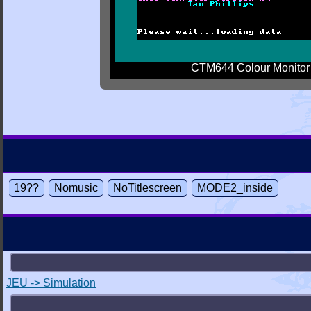
CTM644 Colour Monitor
19??
Nomusic
NoTitlescreen
MODE2_inside
JEU -> Simulation