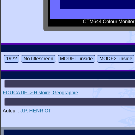
CTM644 Colour Monitor
19??
NoTitlescreen
MODE1_inside
MODE2_inside
EDUCATIF -> Histoire, Geographie
Auteur :
J.P. HENRIOT