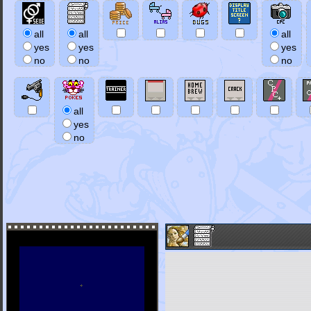
all
all
all
yes
yes
yes
no
no
no
all
yes
no