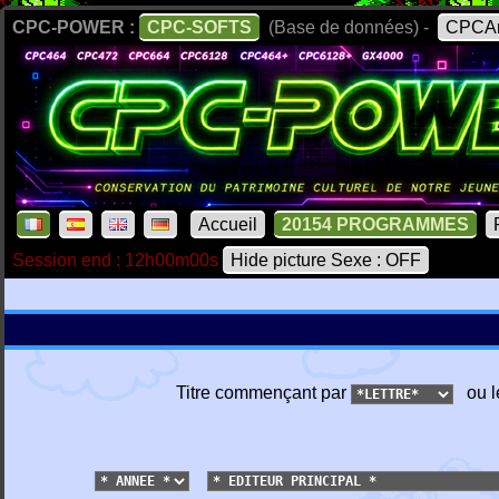
CPC-POWER :
CPC-SOFTS
(Base de données) -
CPCAr
Accueil
20154 PROGRAMMES
Session end : 12h00m00s
Hide picture Sexe : OFF
Titre commençant par
ou l