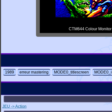
CTM644 Colour Monitor
1989
erreur mastering
MODE0_titlescreen
MODE0_i
JEU -> Action