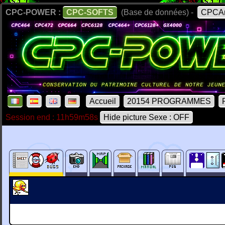
CPC-POWER :
CPC-SOFTS
(Base de données) -
CPCAr
Accueil
20154 PROGRAMMES
Session end : 11h59m58s
Hide picture Sexe : OFF