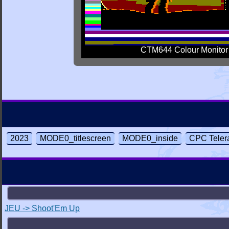
CTM644 Colour Monitor
2023
MODE0_titlescreen
MODE0_inside
CPC Teler
JEU -> Shoot'Em Up