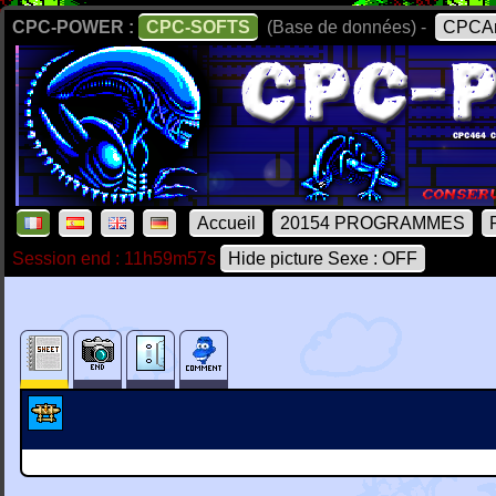
CPC-POWER :
CPC-SOFTS
(Base de données) -
CPCAr
Accueil
20154 PROGRAMMES
Session end : 11h59m57s
Hide picture Sexe : OFF