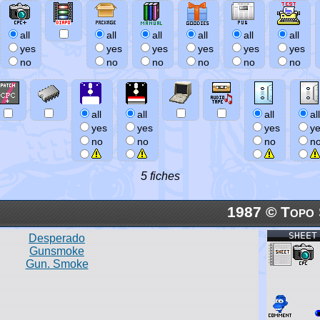
all
all
all
all
all
all
yes
yes
yes
yes
yes
yes
no
no
no
no
no
no
all
all
all
all
yes
yes
yes
y
no
no
no
n
5 fiches
1987 © Topo 
SHEET
Desperado
Gunsmoke
Gun. Smoke