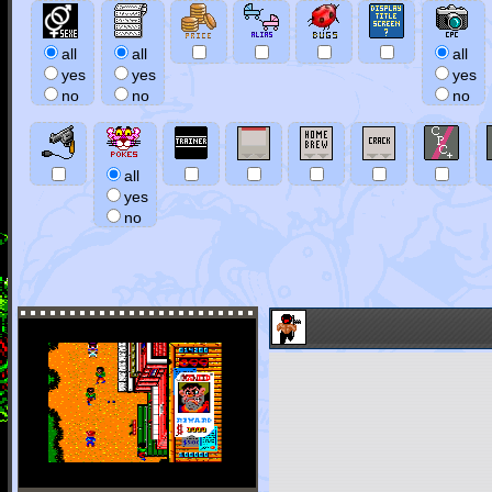
all
all
all
yes
yes
yes
no
no
no
all
yes
no