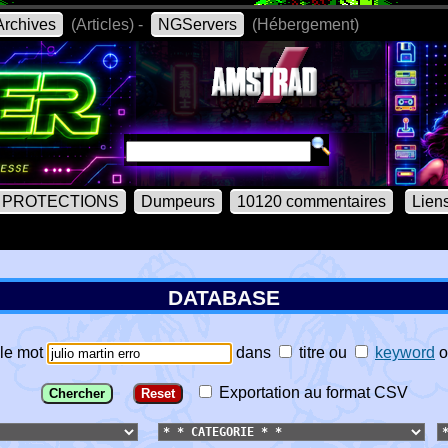
rchives
(Articles) -
NGServers
(Hébergement)
PROTECTIONS
Dumpeurs
10120 commentaires
Lien
DATABASE
le mot
dans
titre
ou
keyword
o
Exportation au format CSV