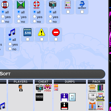
all
all
all
all
yes
yes
yes
yes
no
no
no
no
all
es
yes
o
no
Soft
PLAYERS
CHEAT
DUMPS
PACK