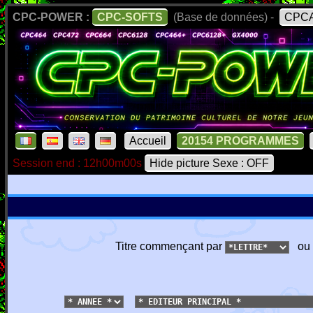
CPC-POWER :
CPC-SOFTS
(Base de données) -
CPCA
Accueil
20154 PROGRAMMES
Session end : 12h00m00s
Hide picture Sexe : OFF
Titre commençant par
ou 