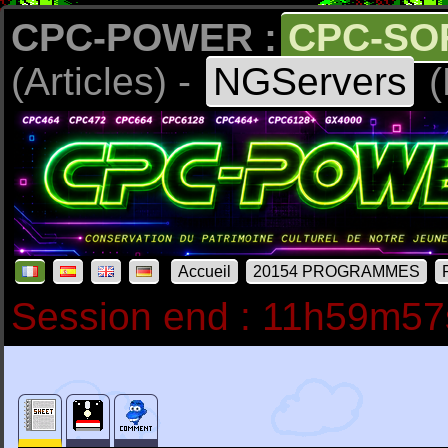
CPC-POWER :
CPC-SO
(Articles) -
NGServers
(
Accueil
20154 PROGRAMMES
Session end : 11h59m57