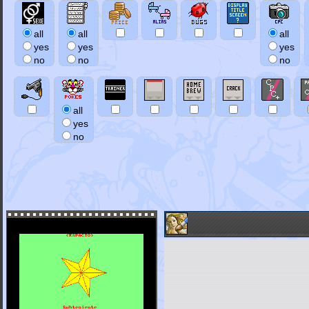
all
all
all
yes
yes
yes
no
no
no
all
yes
no