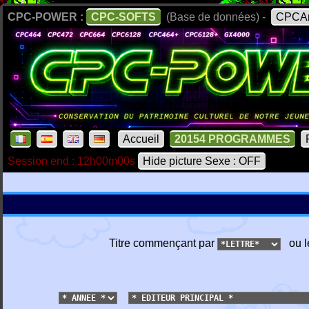
CPC-POWER :
CPC-SOFTS
(Base de données) -
CPCAr
Accueil
20154 PROGRAMMES
Session end : 12h00m00s
Hide picture Sexe : OFF
Titre commençant par
ou l