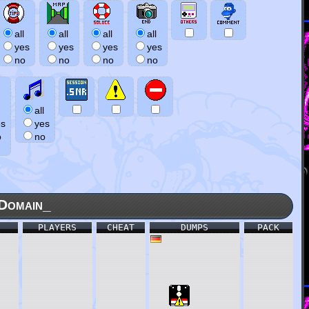
all
all
all
all
yes
yes
yes
yes
no
no
no
no
all
es
yes
o
no
Domain_
PLAYERS
CHEAT
DUMPS
PACK