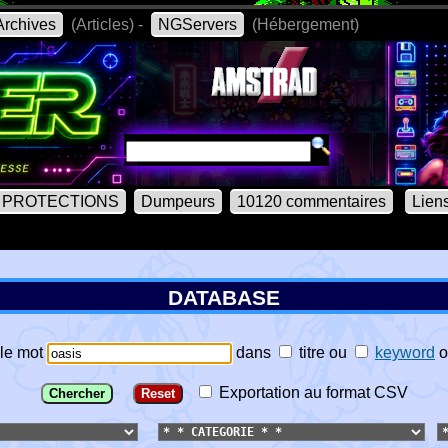
rchives
(Articles) -
NGServers
(Hébergement)
PROTECTIONS
Dumpeurs
10120 commentaires
Lien
DATABASE
le mot
dans
titre
ou
keyword
o
Exportation au format CSV