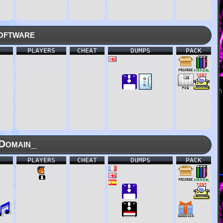
oftware
PLAYERS
CHEAT
DUMPS
PACK
Domain_
PLAYERS
CHEAT
DUMPS
PACK