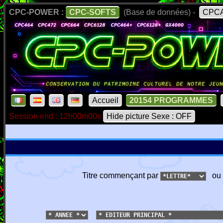
CPC-POWER :
CPC-SOFTS
(Base de données) -
CPCA
Accueil
20154 PROGRAMMES
Session end : 12h00m00s
Hide picture Sexe : OFF
Titre commençant par
ou 