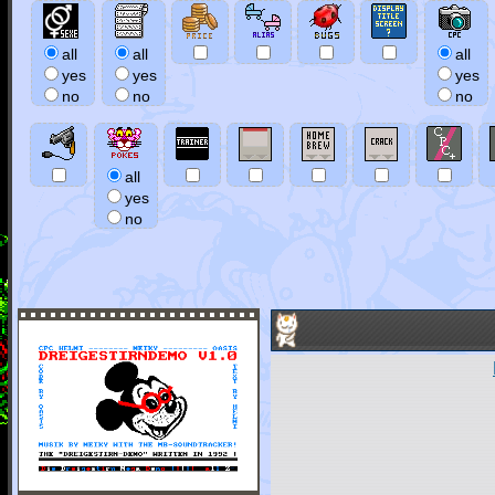
all
all
all
yes
yes
yes
no
no
no
all
yes
no