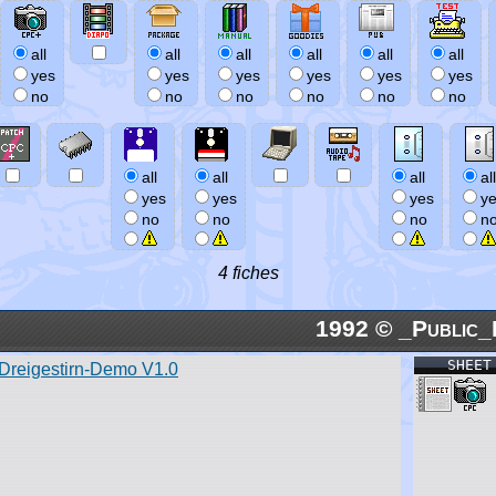
all
all
all
all
all
all
yes
yes
yes
yes
yes
yes
no
no
no
no
no
no
all
all
all
all
yes
yes
yes
y
no
no
no
n
4 fiches
1992 © _Public_
SHEET
Dreigestirn-Demo V1.0