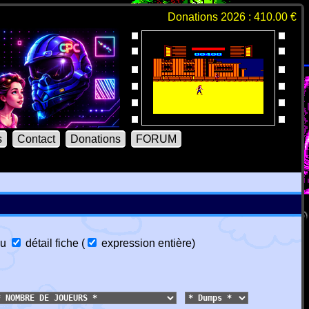
Donations 2026 : 410.00 €
s
Contact
Donations
FORUM
u
détail fiche
(
expression entière
)