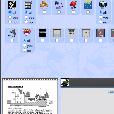
all
all
all
yes
yes
yes
no
no
no
all
yes
no
Le