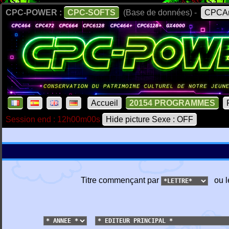
CPC-POWER :
CPC-SOFTS
(Base de données) -
CPCAr
Accueil
20154 PROGRAMMES
Session end : 12h00m00s
Hide picture Sexe : OFF
Titre commençant par
ou l