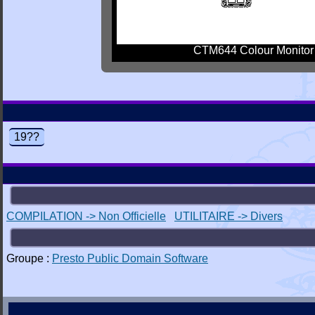
CTM644 Colour Monitor
19??
COMPILATION -> Non Officielle
UTILITAIRE -> Divers
Groupe :
Presto Public Domain Software