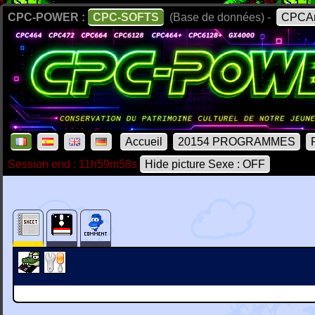
CPC-POWER :
CPC-SOFTS
(Base de données) -
CPCAr
Accueil
20154 PROGRAMMES
Session end : 11h59m58s
Hide picture Sexe : OFF