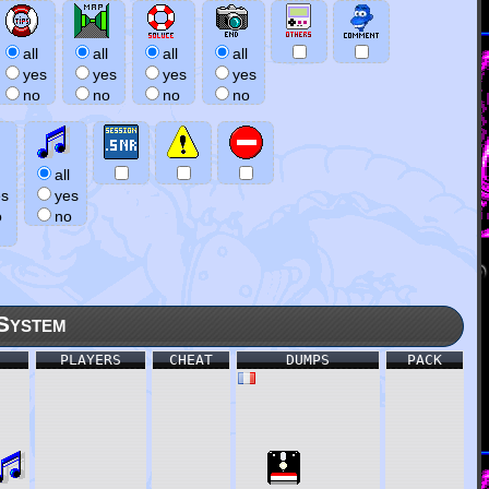
all
all
all
all
yes
yes
yes
yes
no
no
no
no
all
es
yes
o
no
System
PLAYERS
CHEAT
DUMPS
PACK