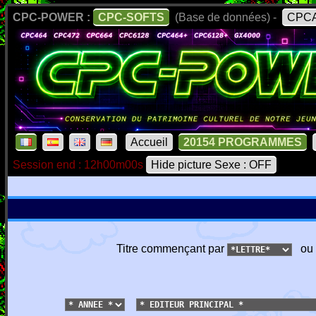
CPC-POWER :
CPC-SOFTS
(Base de données) -
CPCA
Accueil
20154 PROGRAMMES
Session end : 12h00m00s
Hide picture Sexe : OFF
Titre commençant par
ou 