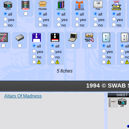
all
all
all
all
all
all
yes
yes
yes
yes
yes
yes
no
no
no
no
no
no
all
all
all
all
yes
yes
yes
y
no
no
no
n
5 fiches
1994 © SWAB 
SHEET
Altars Of Madness