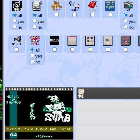
all
all
all
yes
yes
yes
no
no
no
all
yes
no