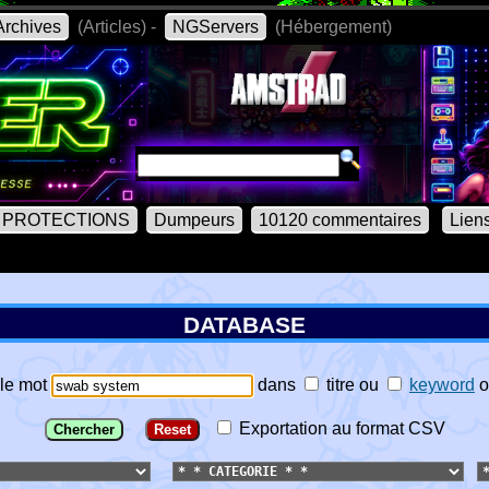
rchives
(Articles) -
NGServers
(Hébergement)
PROTECTIONS
Dumpeurs
10120 commentaires
Lien
DATABASE
le mot
dans
titre
ou
keyword
o
Exportation au format CSV