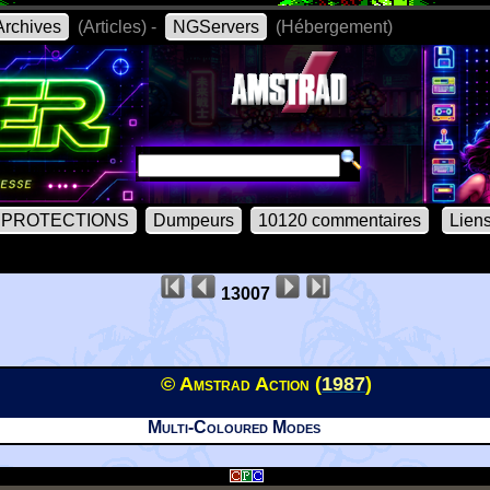
rchives
(Articles) -
NGServers
(Hébergement)
PROTECTIONS
Dumpeurs
10120 commentaires
Lien
13007
© Amstrad Action (
1987
)
Multi-Coloured Modes