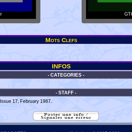
r
GT6
Mots Clefs
INFOS
- CATEGORIES -
- STAFF -
 Issue 17, February 1987.