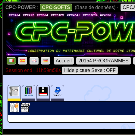
CPC-POWER :
CPC-SOFTS
(Base de données) -
CPCA
Accueil
20154 PROGRAMMES
Session end : 11h59m58s
Hide picture Sexe : OFF