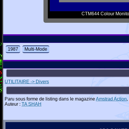
CTM644 Colour Monito
1987
Multi-Mode
UTILITAIRE -> Divers
Paru sous forme de listing dans le magazine
Amstrad Action
,
Auteur :
TA SHAH