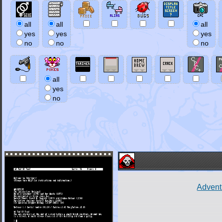
all
all
all
yes
yes
yes
no
no
no
all
yes
no
Adventu