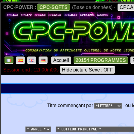
CPC-POWER :
CPC-SOFTS
(Base de données) -
CPCAr
Accueil
20154 PROGRAMMES
Session end : 12h00m00s
Hide picture Sexe : OFF
Titre commençant par
ou l