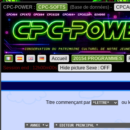
CPC-POWER :
CPC-SOFTS
(Base de données) -
CPCAr
Accueil
20154 PROGRAMMES
Session end : 12h00m00s
Hide picture Sexe : OFF
Titre commençant par
ou l