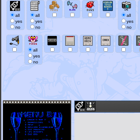
all
all
all
yes
yes
yes
no
no
no
all
yes
no