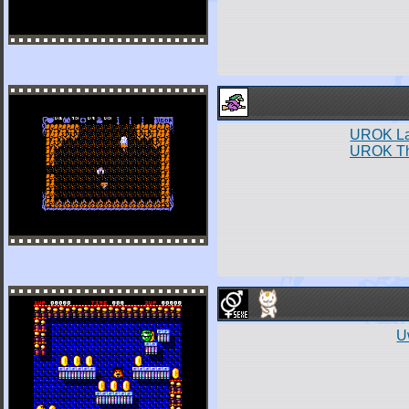
UROK La 
UROK The
U