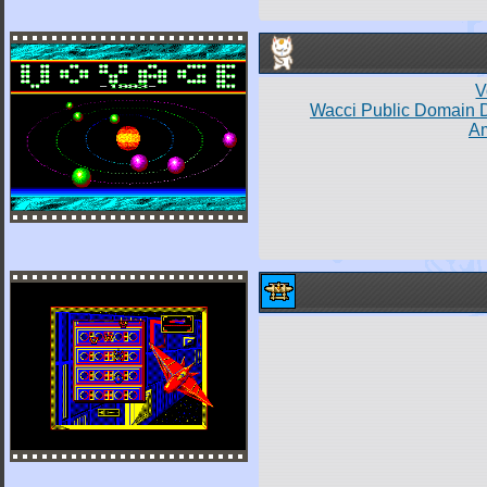
V
Wacci Public Domain 
Am