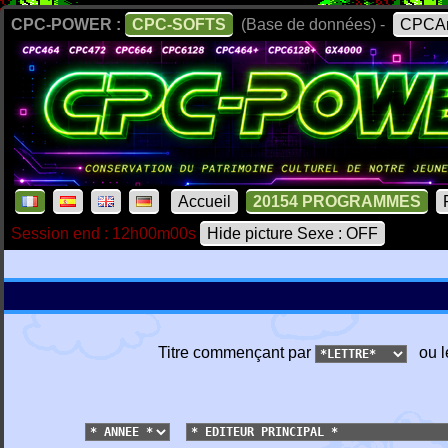
CPC-POWER :
CPC-SOFTS
(Base de données) -
CPCAr
Accueil
20154 PROGRAMMES
Session end : 12h00m00s
Hide picture Sexe : OFF
Titre commençant par
ou l