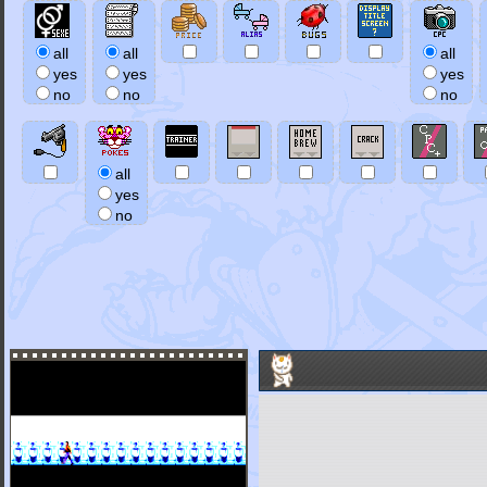
all
all
all
yes
yes
yes
no
no
no
all
yes
no