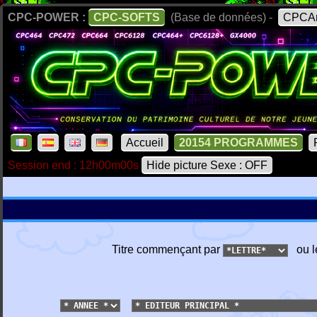
CPC-POWER :
CPC-SOFTS
(Base de données) -
CPCAr
Accueil
20154 PROGRAMMES
Session end : 12h00m00s
Hide picture Sexe : OFF
Titre commençant par
ou l