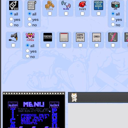
all
all
all
yes
yes
yes
no
no
no
all
yes
no