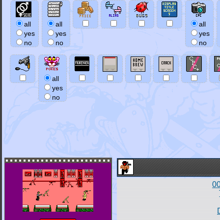
all
all
all
yes
yes
yes
no
no
no
all
yes
no
00