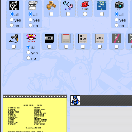
all
all
all
yes
yes
yes
no
no
no
all
yes
no