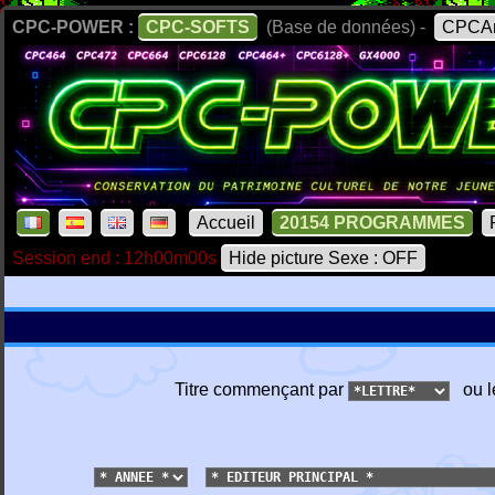
CPC-POWER :
CPC-SOFTS
(Base de données) -
CPCAr
Accueil
20154 PROGRAMMES
Session end : 12h00m00s
Hide picture Sexe : OFF
Titre commençant par
ou l