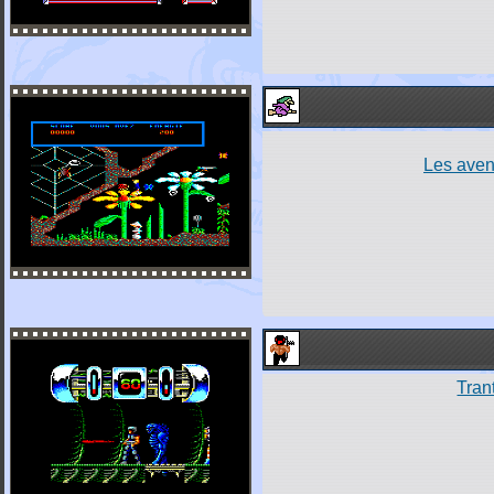
Les aven
Tran