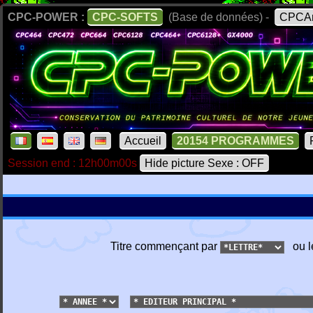
CPC-POWER :
CPC-SOFTS
(Base de données) -
CPCAr
Accueil
20154 PROGRAMMES
Session end : 12h00m00s
Hide picture Sexe : OFF
Titre commençant par
ou l