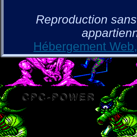
Reproduction sans a
appartienn
Hébergement Web, 