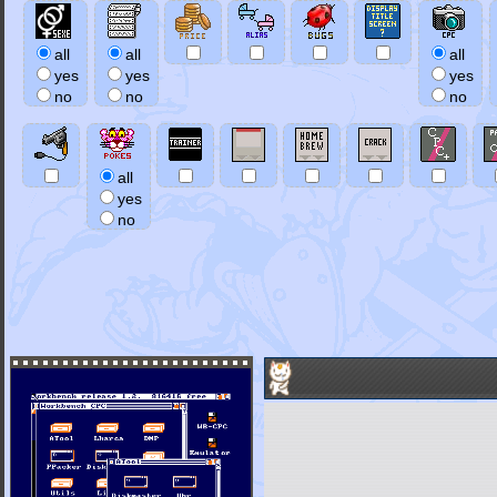
all
all
all
yes
yes
yes
no
no
no
all
yes
no