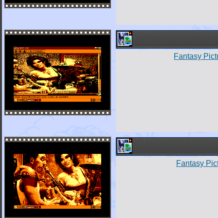
Fantasy Pic
Fantasy Pi