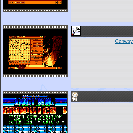
Conway'