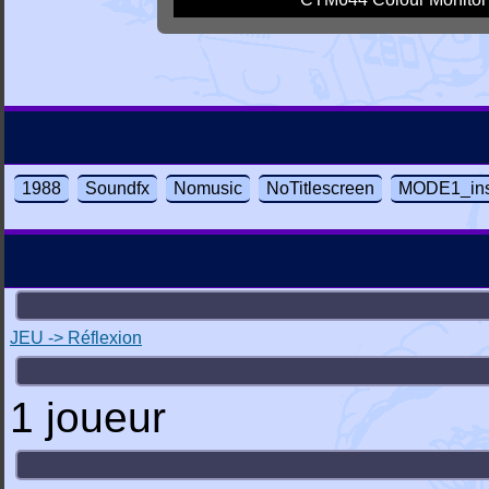
1988
Soundfx
Nomusic
NoTitlescreen
MODE1_ins
JEU -> Réflexion
1 joueur