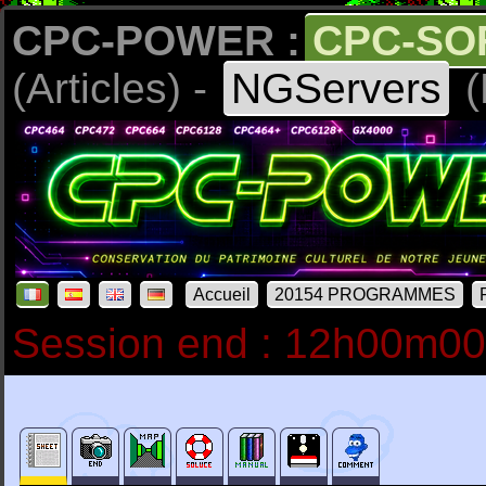
CPC-POWER :
CPC-SO
(Articles) -
NGServers
(
Accueil
20154 PROGRAMMES
Session end : 12h00m0