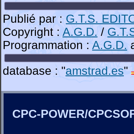
Publié par :
G.T.S. EDIT
Copyright :
A.G.D.
/
G.T.
Programmation :
A.G.D.
a
database : "
amstrad.es
"
CPC-POWER/CPCSO