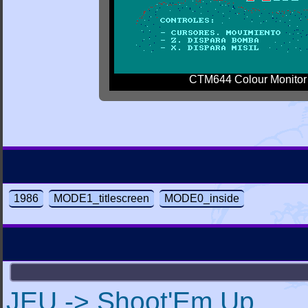
CTM644 Colour Monitor
1986
MODE1_titlescreen
MODE0_inside
JEU -> Shoot'Em Up