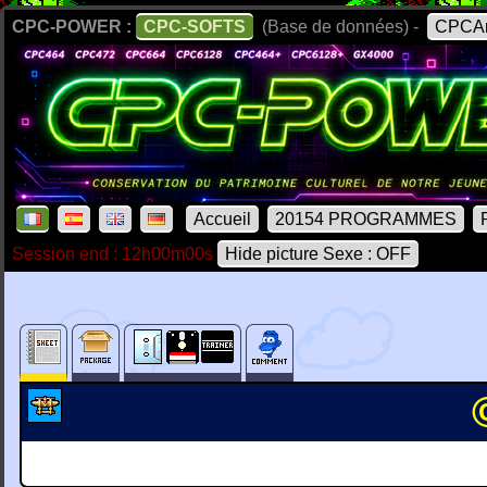
CPC-POWER :
CPC-SOFTS
(Base de données) -
CPCAr
Accueil
20154 PROGRAMMES
Session end : 12h00m00s
Hide picture Sexe : OFF