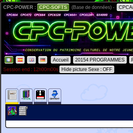
CPC-POWER :
CPC-SOFTS
(Base de données) -
CPCAr
Accueil
20154 PROGRAMMES
Session end : 12h00m00s
Hide picture Sexe : OFF