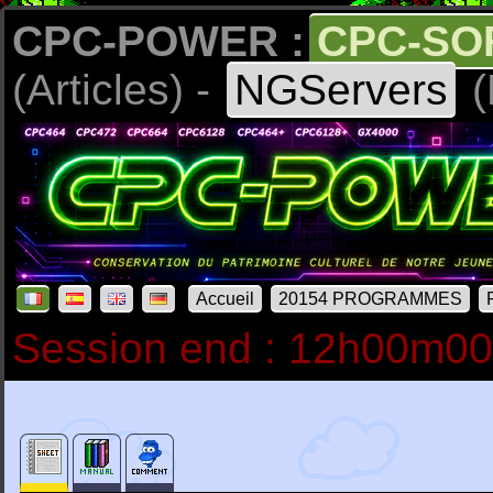
CPC-POWER :
CPC-SO
(Articles) -
NGServers
(
Accueil
20154 PROGRAMMES
Session end : 12h00m0