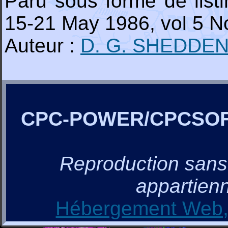
Paru sous forme de lis
15-21 May 1986, vol 5 N
Auteur :
D. G. SHEDDE
CPC-POWER/CPCSO
Reproduction sans a
appartienn
Hébergement Web, 