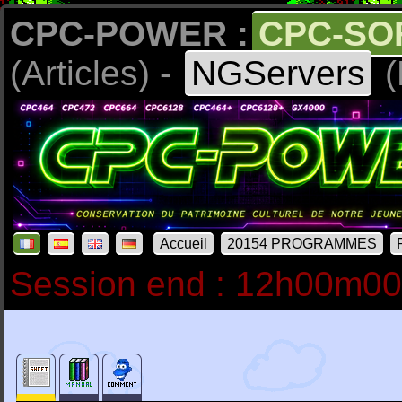
CPC-POWER :
CPC-SO
(Articles) -
NGServers
(
Accueil
20154 PROGRAMMES
Session end : 12h00m0