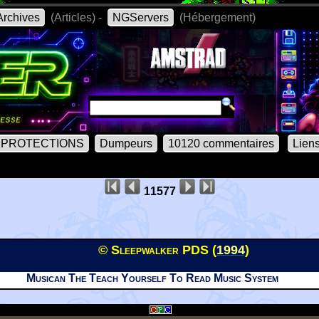
rchives
(Articles) -
NGServers
(Hébergement)
PROTECTIONS
Dumpeurs
10120 commentaires
Lien
11577
© Sleepwalker PDS (
1994
)
Musican The Teach Yourself To Read Music System