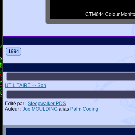
CTM644 Colour Monito
1994
UTILITAIRE -> Son
Edité par :
Sleepwalker PDS
Auteur :
Joe MOULDING
alias
Palm Coding