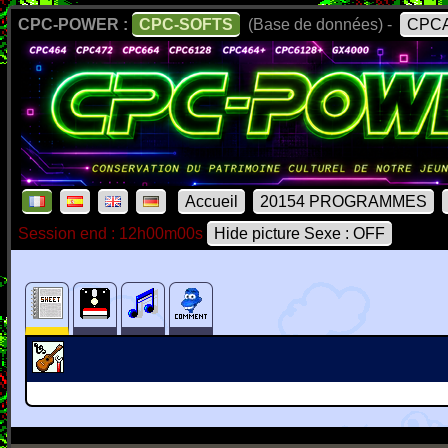
CPC-POWER :
CPC-SOFTS
(Base de données) -
CPCA
Accueil
20154 PROGRAMMES
Session end : 12h00m00s
Hide picture Sexe : OFF