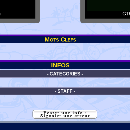
r
GT6
Mots Clefs
INFOS
- CATEGORIES -
- STAFF -