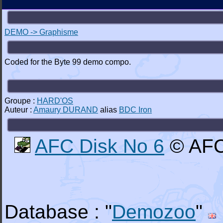
DEMO -> Graphisme
Coded for the Byte 99 demo compo.
Groupe :
HARD'OS
Auteur :
Amaury DURAND
alias
BDC Iron
AFC Disk No 6
© AFC
Database : "
Demozoo
"