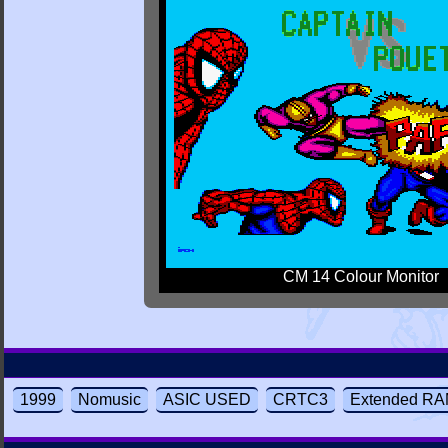
CM 14 Colour Monitor
1999
Nomusic
ASIC USED
CRTC3
Extended R