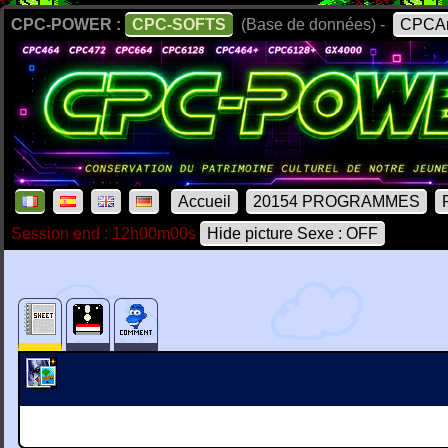
CPC-POWER :
CPC-SOFTS
(Base de données) -
CPCAr
Accueil
20154 PROGRAMMES
Session end : 12h00m00s
Hide picture Sexe : OFF