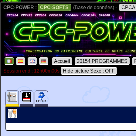
CPC-POWER :
CPC-SOFTS
(Base de données) -
CPCAr
Accueil
20154 PROGRAMMES
Session end : 12h00m00s
Hide picture Sexe : OFF