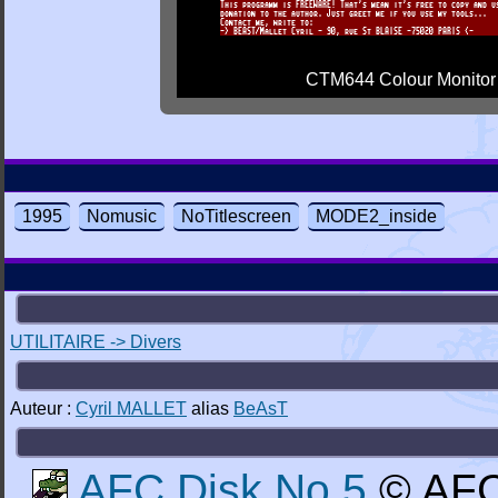
CTM644 Colour Monitor
1995
Nomusic
NoTitlescreen
MODE2_inside
UTILITAIRE -> Divers
Auteur :
Cyril MALLET
alias
BeAsT
AFC Disk No 5
© AFC