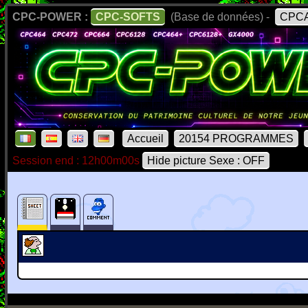
CPC-POWER :
CPC-SOFTS
(Base de données) -
CPCA
Accueil
20154 PROGRAMMES
Session end : 12h00m00s
Hide picture Sexe : OFF