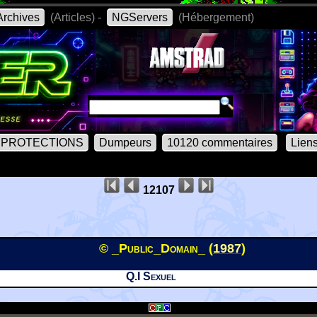
rchives
(Articles) -
NGServers
(Hébergement)
PROTECTIONS
Dumpeurs
10120 commentaires
Lien
12107
© _Public_Domain_ (
1987
)
Q.I Sexuel