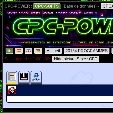
CPC-POWER :
CPC-SOFTS
(Base de données) -
CPCA
Accueil
20154 PROGRAMMES
Session end : 12h00m00s
Hide picture Sexe : OFF