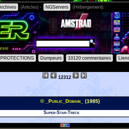
rchives
(Articles) -
NGServers
(Hébergement)
PROTECTIONS
Dumpeurs
10120 commentaires
Lien
12312
© _Public_Domain_ (
1985
)
Super-Star-Treck