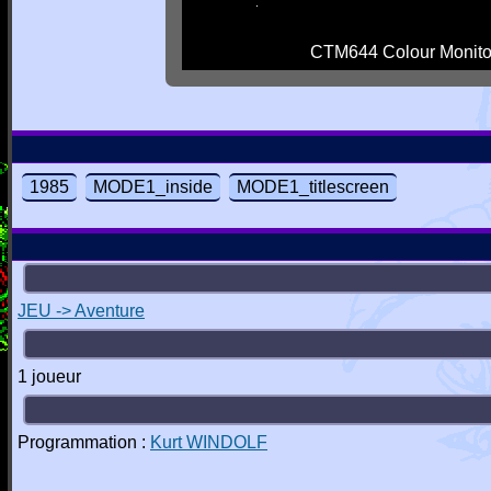
CTM644 Colour Monito
1985
MODE1_inside
MODE1_titlescreen
JEU -> Aventure
1 joueur
Programmation :
Kurt WINDOLF