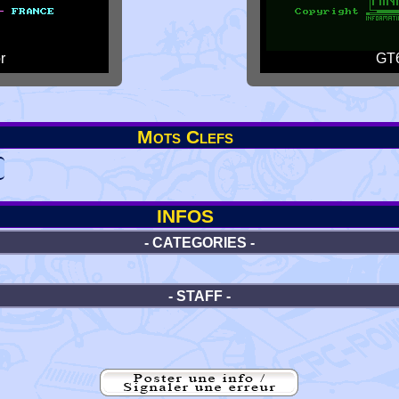
r
GT6
Mots Clefs
INFOS
- CATEGORIES -
- STAFF -