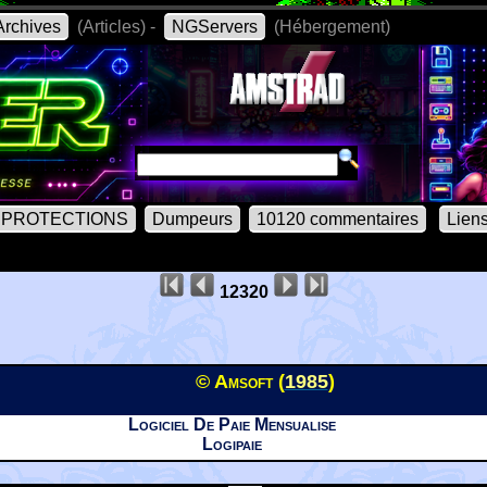
rchives
(Articles) -
NGServers
(Hébergement)
PROTECTIONS
Dumpeurs
10120 commentaires
Lien
12320
© Amsoft (
1985
)
Logiciel De Paie Mensualise
Logipaie