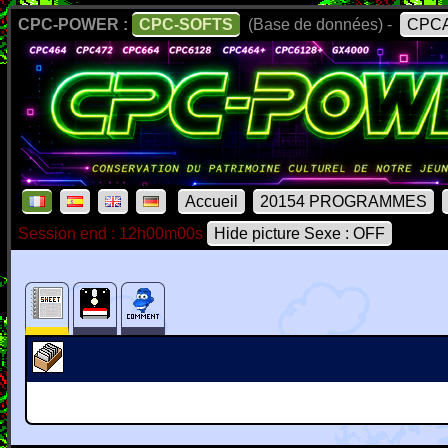
CPC-POWER :
CPC-SOFTS
(Base de données) -
CPCA
Accueil
20154 PROGRAMMES
Session end : 12h00m00s
Hide picture Sexe : OFF