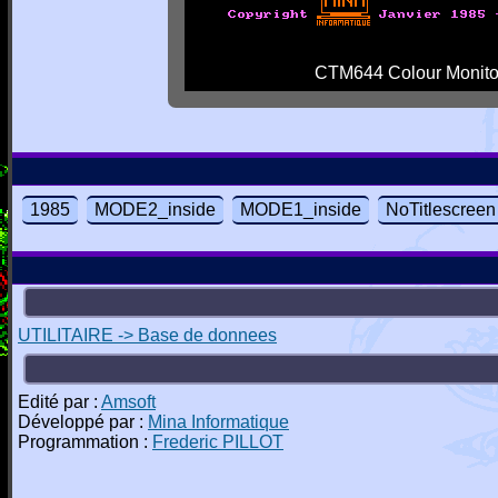
CTM644 Colour Monito
1985
MODE2_inside
MODE1_inside
NoTitlescreen
UTILITAIRE -> Base de donnees
Edité par :
Amsoft
Développé par :
Mina Informatique
Programmation :
Frederic PILLOT