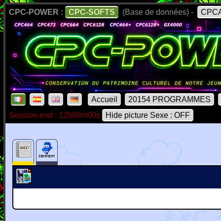
CPC-POWER :
CPC-SOFTS
(Base de données) -
CPCA
Accueil
20154 PROGRAMMES
Session end : 12h00m00s
Hide picture Sexe : OFF