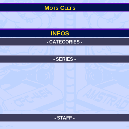
Mots Clefs
INFOS
- CATEGORIES -
- SERIES -
- STAFF -