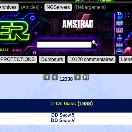
rchives
(Articles) -
NGServers
(Hébergement)
PROTECTIONS
Dumpeurs
10120 commentaires
Lien
12338
© Dd Gang (
1988
)
DD Show 5
DD Show V