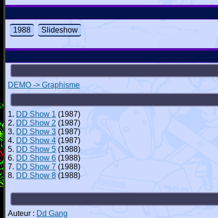
1988
Slideshow
DEMO -> Graphisme
1.
DD Show 1
(1987)
2.
DD Show 2
(1987)
3.
DD Show 3
(1987)
4.
DD Show 4
(1987)
5.
DD Show 5
(1988)
6.
DD Show 6
(1988)
7.
DD Show 7
(1988)
8.
DD Show 8
(1988)
Auteur :
Dd Gang