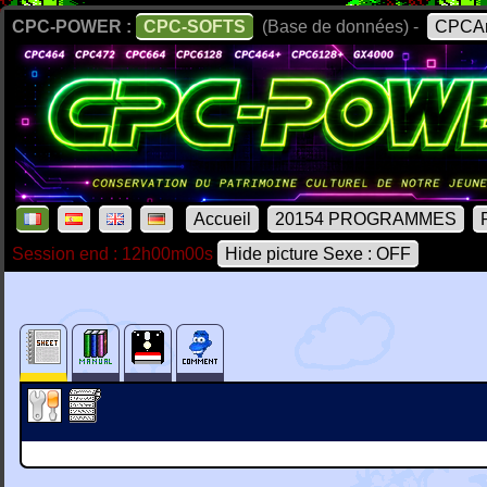
CPC-POWER :
CPC-SOFTS
(Base de données) -
CPCAr
Accueil
20154 PROGRAMMES
Session end : 12h00m00s
Hide picture Sexe : OFF